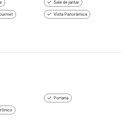
e
Sala de jantar
ourmet
Vista Panorâmica
Portaria
trônico