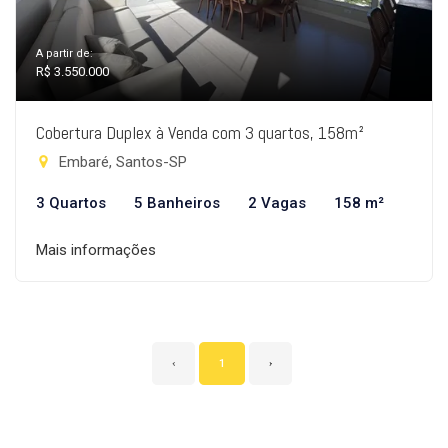
A partir de:
R$ 3.550.000
Cobertura Duplex à Venda com 3 quartos, 158m²
Embaré, Santos-SP
3 Quartos
5 Banheiros
2 Vagas
158 m²
Mais informações
‹
1
›