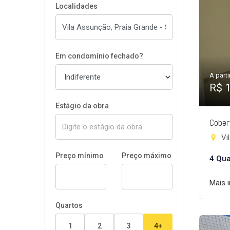
Localidades
Em condomínio fechado?
A parti
R$ 
Estágio da obra
Cober
Vi
Preço mínimo
Preço máximo
4 Qua
Mais 
Quartos
1
2
3
4+