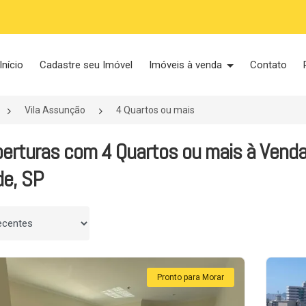
Início
Cadastre seu Imóvel
Imóveis à venda
Contato
Vila Assunção
4 Quartos ou mais
erturas com 4 Quartos ou mais à Venda
de, SP
 por
Pronto para Morar