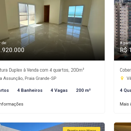
r de:
A parti
1.920.000
R$ 
tura Duplex à Venda com 4 quartos, 200m²
Cober
la Assunção, Praia Grande-SP
Vi
rtos
4 Banheiros
4 Vagas
200 m²
4 Qu
informações
Mais 