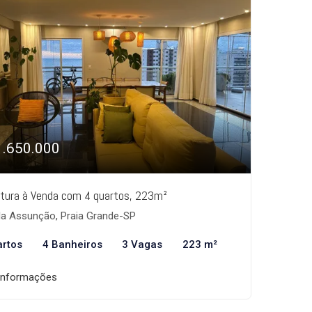
1.650.000
tura à Venda com 4 quartos, 223m²
la Assunção, Praia Grande-SP
artos
4 Banheiros
3 Vagas
223 m²
informações