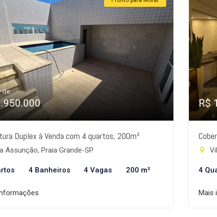
Pronto para Morar
r de:
1.950.000
R$ 
tura Duplex à Venda com 4 quartos, 200m²
Cober
la Assunção, Praia Grande-SP
Vi
rtos
4 Banheiros
4 Vagas
200 m²
4 Qu
informações
Mais 