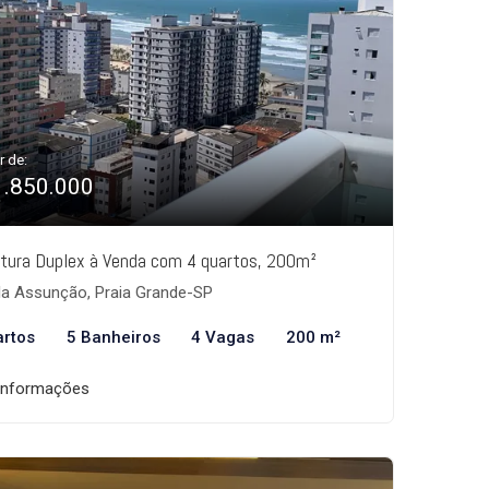
r de:
1.850.000
tura Duplex à Venda com 4 quartos, 200m²
la Assunção, Praia Grande-SP
artos
5 Banheiros
4 Vagas
200 m²
informações