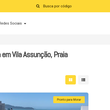
Redes Sociais
 em Vila Assunção, Praia
Mostrar resultados em 
Mostrar resultad
Pronto para Morar