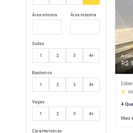
Área mínima
Área máxima
Suítes
1
2
3
4+
A parti
R$ 
Banheiros
Cober
1
2
3
4+
Vi
Vagas
4 Qua
1
2
3
4+
Mais 
Características