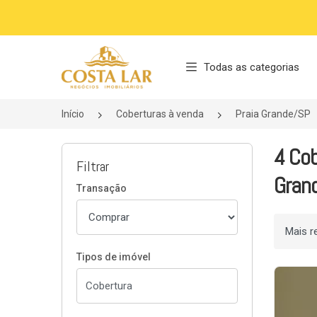
Página inicial
Todas as categorias
Início
Coberturas à venda
Praia Grande/SP
4 Cob
Filtrar
Gran
Transação
Ordenar
Tipos de imóvel