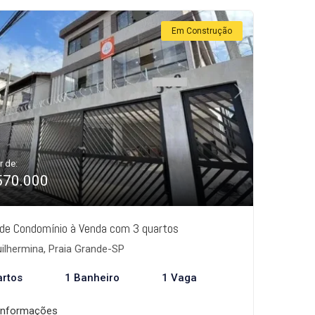
Em Construção
r de:
570.000
de Condomínio à Venda com 3 quartos
ilhermina, Praia Grande-SP
artos
1 Banheiro
1 Vaga
informações