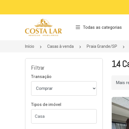
Página inicial
Todas as categorias
Início
Casas à venda
Praia Grande/SP
14 Ca
Filtrar
Transação
Ordenar
Tipos de imóvel