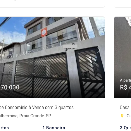
A parti
570.000
R$ 
de Condomínio à Venda com 3 quartos
Casa 
lhermina, Praia Grande-SP
Gu
rtos
1 Banheiro
3 Qu