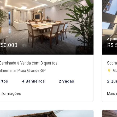
A parti
950.000
R$ 
Geminada à Venda com 3 quartos
Sobra
lhermina, Praia Grande-SP
Gu
rtos
4 Banheiros
2 Vagas
2 Qu
informações
Mais 