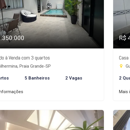
1.350.000
R$ 
do à Venda com 3 quartos
Casa 
lhermina, Praia Grande-SP
Gu
rtos
5 Banheiros
2 Vagas
2 Qu
informações
Mais 