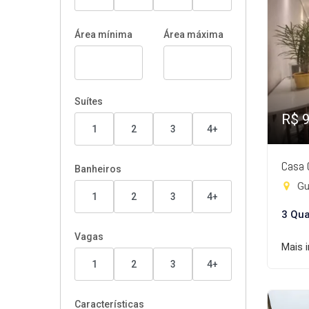
Área mínima
Área máxima
Suítes
R$ 
1
2
3
4+
Casa 
Banheiros
Gui
1
2
3
4+
3 Qua
Vagas
Mais 
1
2
3
4+
Características