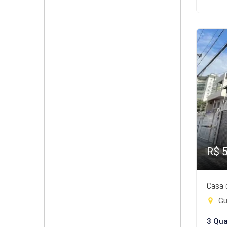
R$ 
Casa 
Gui
3 Qua