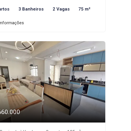
artos
3 Banheiros
2 Vagas
75 m²
informações
660.000