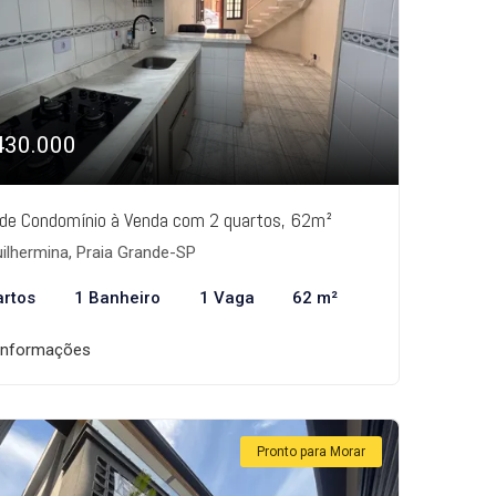
430.000
de Condomínio à Venda com 2 quartos, 62m²
ilhermina, Praia Grande-SP
artos
1 Banheiro
1 Vaga
62 m²
informações
Pronto para Morar