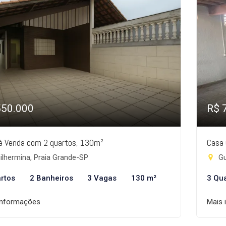
550.000
R$ 
à Venda com 2 quartos, 130m²
Casa 
lhermina, Praia Grande-SP
Gu
rtos
2 Banheiros
3 Vagas
130 m²
3 Qu
informações
Mais 