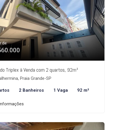
r de:
560.000
do Triplex à Venda com 2 quartos, 92m²
ilhermina, Praia Grande-SP
artos
2 Banheiros
1 Vaga
92 m²
informações