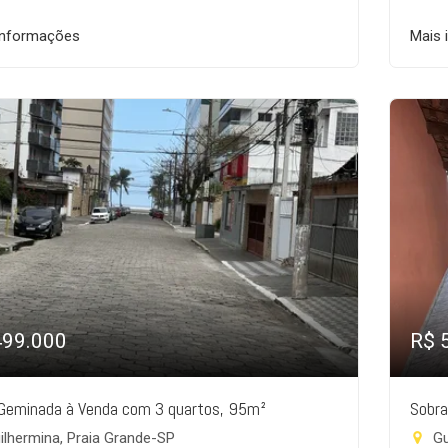
informações
Mais 
499.000
R$ 
Geminada à Venda com 3 quartos, 95m²
Sobra
lhermina, Praia Grande-SP
Gu