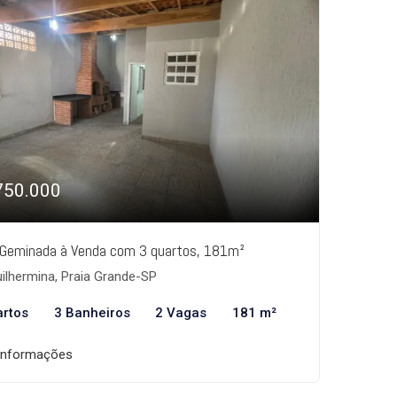
750.000
Geminada à Venda com 3 quartos, 181m²
ilhermina, Praia Grande-SP
artos
3 Banheiros
2 Vagas
181 m²
informações