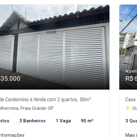
A parti
535.000
R$ 
de Condomínio à Venda com 2 quartos, 90m²
Casa 
lhermina, Praia Grande-SP
Gu
rtos
3 Banheiros
1 Vaga
90 m²
3 Qu
informações
Mais 