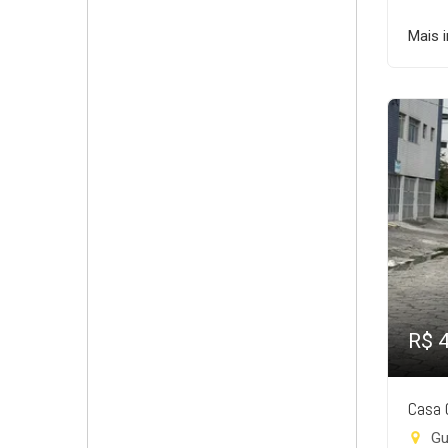
Mais 
R$ 
Casa 
Gui