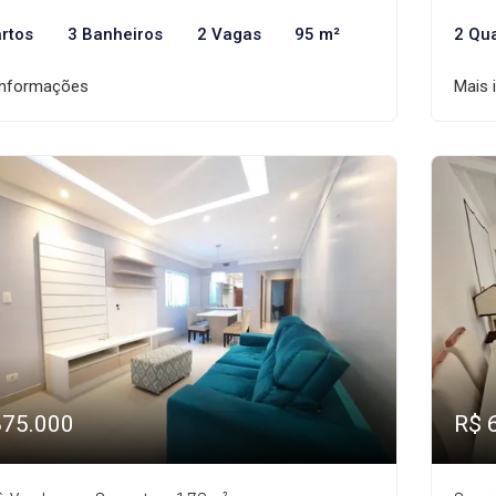
rtos
3 Banheiros
2 Vagas
95 m²
2 Qu
informações
Mais 
875.000
R$ 