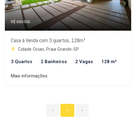
R$ 650.000
Casa à Venda com 3 quartos, 128m²
Cidade Ocian, Praia Grande-SP
3 Quartos
2 Banheiros
2 Vagas
128 m²
Mais informações
‹
1
›