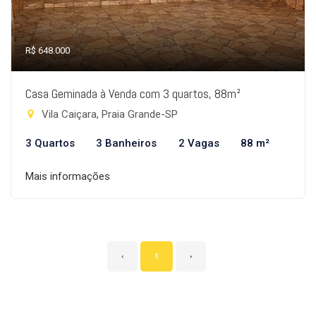
R$ 648.000
Casa Geminada à Venda com 3 quartos, 88m²
Vila Caiçara, Praia Grande-SP
3 Quartos
3 Banheiros
2 Vagas
88 m²
Mais informações
‹
1
›