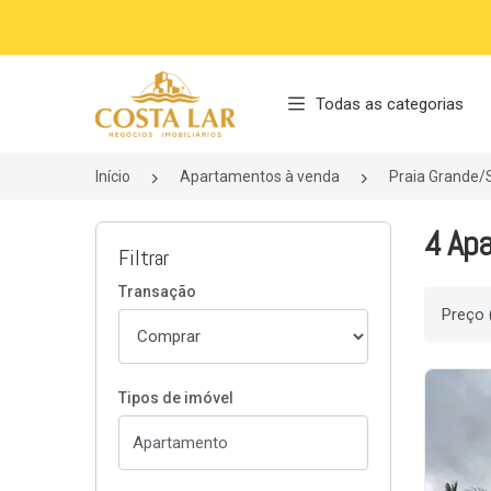
Página inicial
Todas as categorias
Início
Apartamentos à venda
Praia Grande/
4 Apa
Filtrar
Transação
Ordenar
Tipos de imóvel