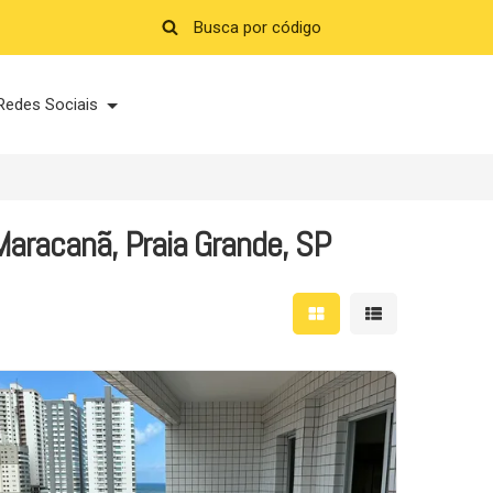
Redes Sociais
aracanã, Praia Grande, SP
Mostrar resultados em 
Mostrar resultad