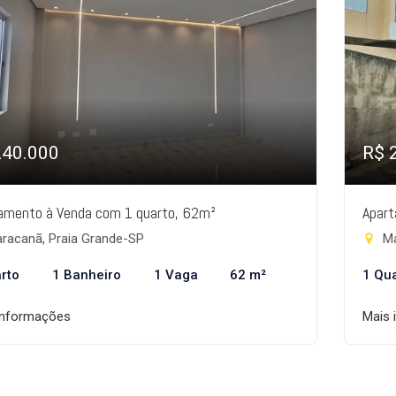
240.000
R$ 
amento à Venda com 1 quarto, 62m²
Apart
racanã, Praia Grande-SP
Ma
rto
1 Banheiro
1 Vaga
62 m²
1 Qu
informações
Mais 