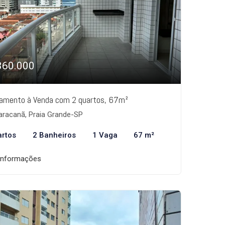
360.000
amento à Venda com 2 quartos, 67m²
racanã, Praia Grande-SP
artos
2 Banheiros
1 Vaga
67 m²
informações