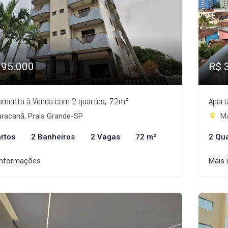
395.000
R$ 
amento à Venda com 2 quartos, 72m²
Apart
racanã, Praia Grande-SP
Ma
rtos
2 Banheiros
2 Vagas
72 m²
2 Qu
informações
Mais 