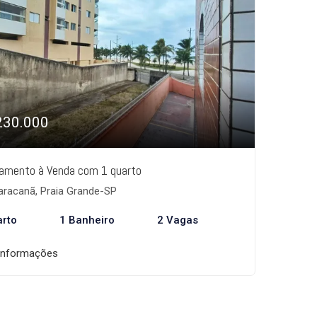
230.000
amento à Venda com 1 quarto
racanã, Praia Grande-SP
arto
1 Banheiro
2 Vagas
informações