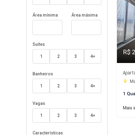
Área mínima
Área máxima
Suítes
R$ 
1
2
3
4+
Apart
Banheiros
Ma
1
2
3
4+
1 Qua
Vagas
Mais 
1
2
3
4+
Características