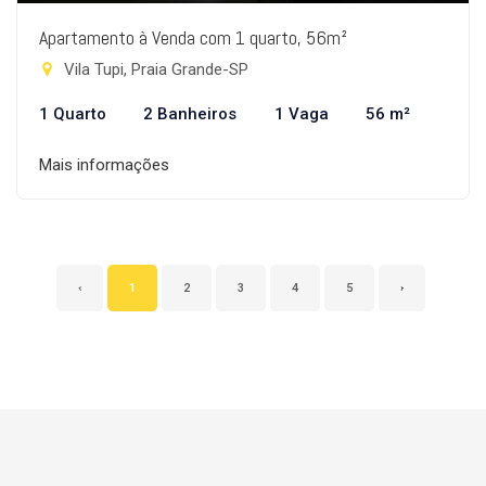
Apartamento à Venda com 1 quarto, 56m²
Vila Tupi, Praia Grande-SP
1 Quarto
2 Banheiros
1 Vaga
56 m²
Mais informações
‹
1
2
3
4
5
›