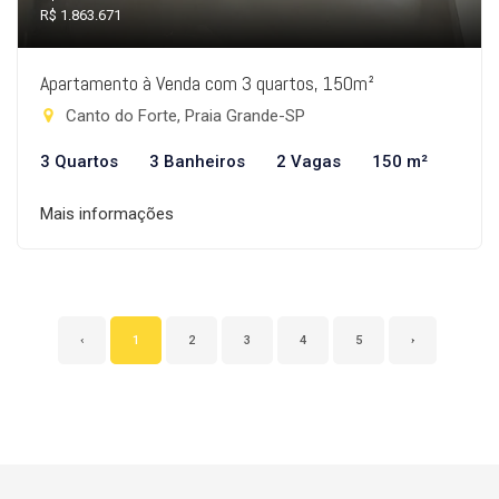
R$ 1.863.671
Apartamento à Venda com 3 quartos, 150m²
Canto do Forte, Praia Grande-SP
3 Quartos
3 Banheiros
2 Vagas
150 m²
Mais informações
‹
1
2
3
4
5
›