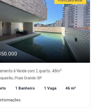
Pronto para Morar
350.000
amento à Venda com 1 quarto, 46m²
queirão, Praia Grande-SP
arto
1 Banheiro
1 Vaga
46 m²
informações