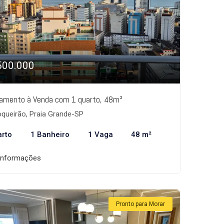
500.000
amento à Venda com 1 quarto, 48m²
queirão, Praia Grande-SP
arto
1 Banheiro
1 Vaga
48 m²
informações
Pronto para Morar