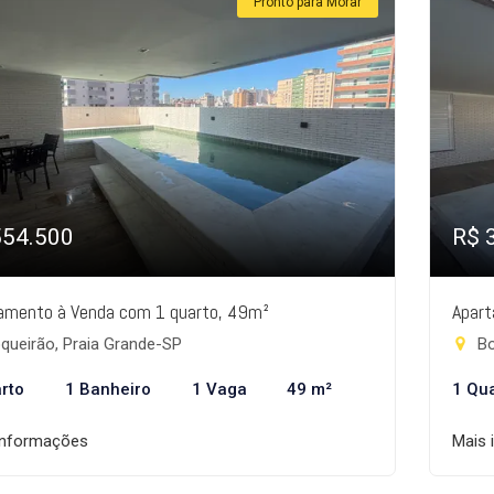
Pronto para Morar
554.500
R$ 
amento à Venda com 1 quarto, 49m²
Apart
queirão, Praia Grande-SP
Bo
rto
1 Banheiro
1 Vaga
49 m²
1 Qu
informações
Mais 