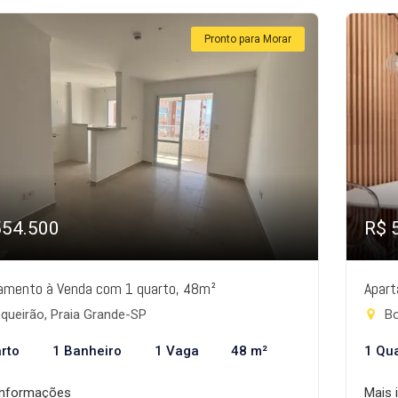
Pronto para Morar
554.500
R$ 
amento à Venda com 1 quarto, 48m²
Apart
queirão, Praia Grande-SP
Bo
rto
1 Banheiro
1 Vaga
48 m²
1 Qu
informações
Mais 