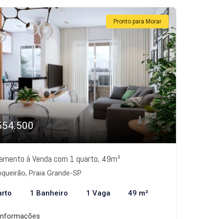
Pronto para Morar
554.500
amento à Venda com 1 quarto, 49m²
queirão, Praia Grande-SP
arto
1 Banheiro
1 Vaga
49 m²
informações