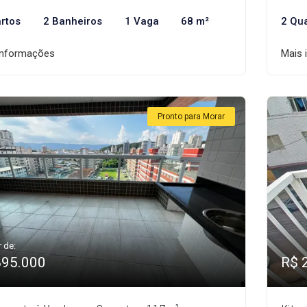
rtos
2 Banheiros
1 Vaga
68 m²
2 Qu
informações
Mais 
Pronto para Morar
r de:
895.000
R$ 