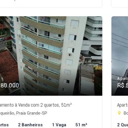
A parti
380.000
R$ 
amento à Venda com 2 quartos, 51m²
Apart
queirão, Praia Grande-SP
Bo
rtos
2 Banheiros
1 Vaga
51 m²
2 Qu