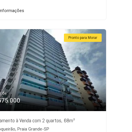
informações
Pronto para Morar
r de:
575.000
amento à Venda com 2 quartos, 68m²
queirão, Praia Grande-SP