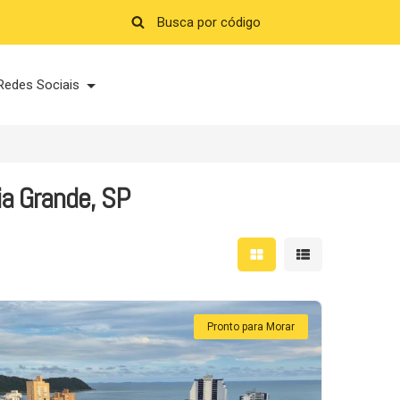
Redes Sociais
a Grande, SP
Mostrar resultados em 
Mostrar resultad
Pronto para Morar