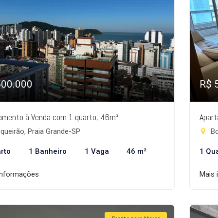
500.000
R$ 
amento à Venda com 1 quarto, 46m²
Apart
queirão, Praia Grande-SP
Bo
rto
1 Banheiro
1 Vaga
46 m²
1 Qu
informações
Mais 