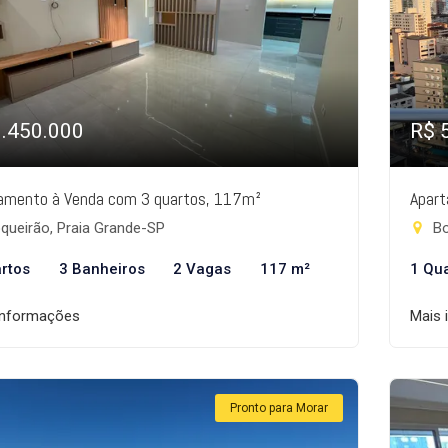
1.450.000
R$ 
amento à Venda com 3 quartos, 117m²
Apart
queirão, Praia Grande-SP
Bo
rtos
3 Banheiros
2 Vagas
117 m²
1 Qu
informações
Mais 
Pronto para Morar