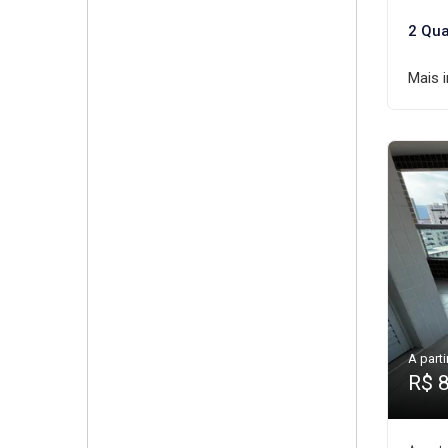
2 Qua
Mais 
A parti
R$ 