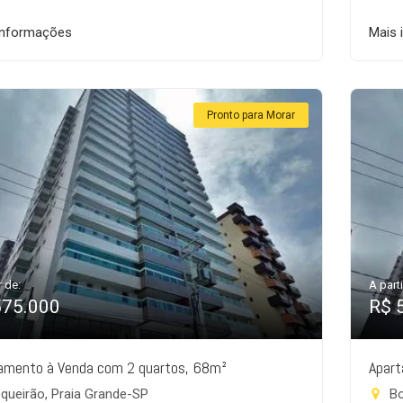
informações
Mais 
Pronto para Morar
r de:
A parti
575.000
R$ 
amento à Venda com 2 quartos, 68m²
Apart
queirão, Praia Grande-SP
Bo