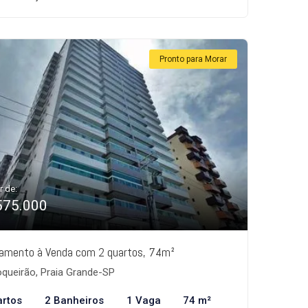
Pronto para Morar
r de:
575.000
amento à Venda com 2 quartos, 74m²
queirão, Praia Grande-SP
artos
2 Banheiros
1 Vaga
74 m²