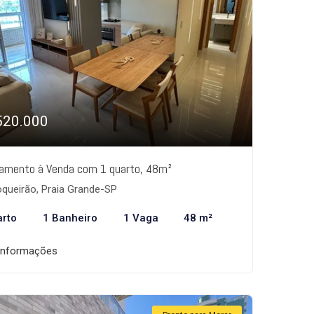
520.000
amento à Venda com 1 quarto, 48m²
queirão, Praia Grande-SP
arto
1 Banheiro
1 Vaga
48 m²
informações