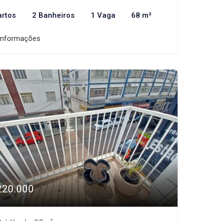
artos
2 Banheiros
1 Vaga
68 m²
informações
220.000