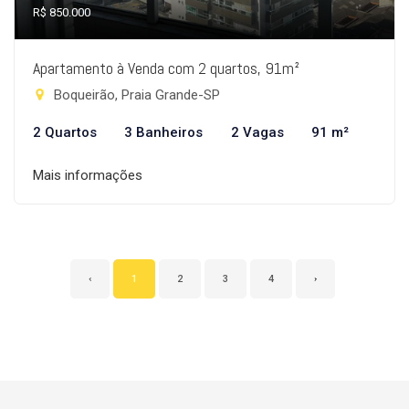
R$ 850.000
Apartamento à Venda com 2 quartos, 91m²
Boqueirão, Praia Grande-SP
2 Quartos
3 Banheiros
2 Vagas
91 m²
Mais informações
‹
1
2
3
4
›