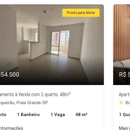
Pronto para Morar
554.500
R$ 
amento à Venda com 1 quarto, 48m²
Apart
queirão, Praia Grande-SP
Bo
rto
1 Banheiro
1 Vaga
48 m²
1 Qu
informações
Mais 