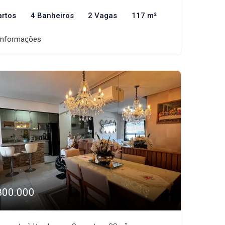
artos
4 Banheiros
2 Vagas
117 m²
informações
800.000