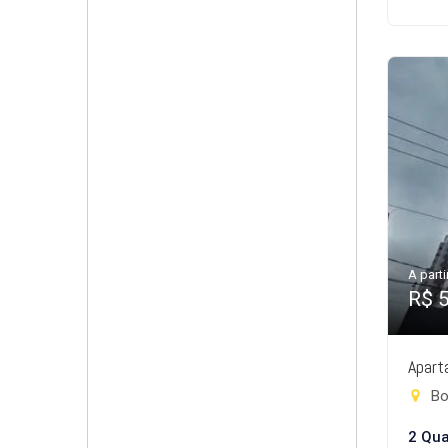
A parti
R$ 
Apart
Bo
2 Qua