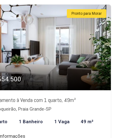
Pronto para Morar
554.500
amento à Venda com 1 quarto, 49m²
queirão, Praia Grande-SP
arto
1 Banheiro
1 Vaga
49 m²
informações