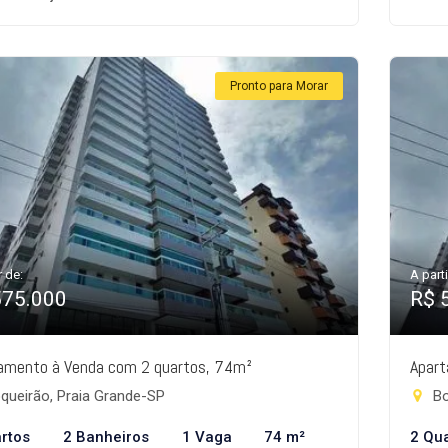
Pronto para Morar
r de:
A parti
575.000
R$ 
amento à Venda com 2 quartos, 74m²
Apart
queirão, Praia Grande-SP
Bo
rtos
2 Banheiros
1 Vaga
74 m²
2 Qu