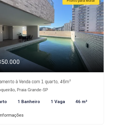
Pronto para Morar
350.000
amento à Venda com 1 quarto, 46m²
queirão, Praia Grande-SP
arto
1 Banheiro
1 Vaga
46 m²
informações