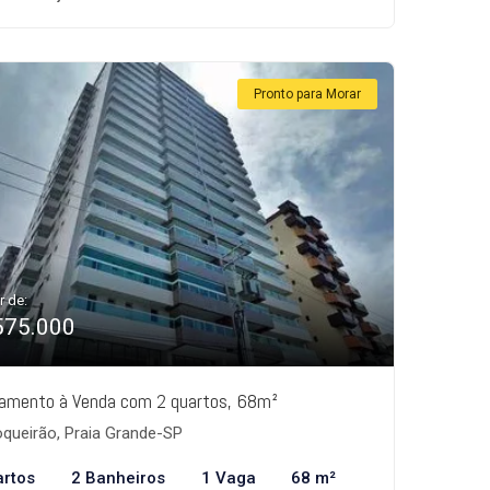
Pronto para Morar
r de:
575.000
amento à Venda com 2 quartos, 68m²
queirão, Praia Grande-SP
artos
2 Banheiros
1 Vaga
68 m²