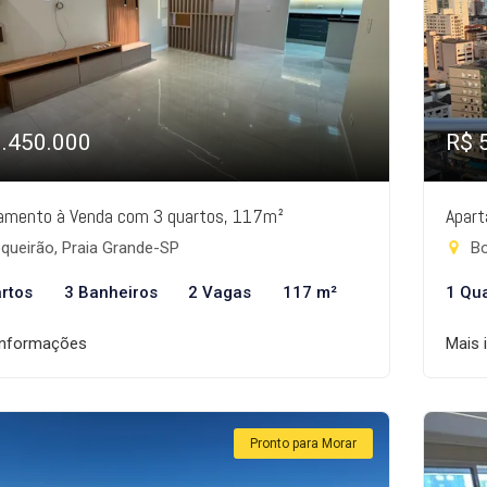
1.450.000
R$ 
amento à Venda com 3 quartos, 117m²
Apart
queirão, Praia Grande-SP
Bo
rtos
3 Banheiros
2 Vagas
117 m²
1 Qu
informações
Mais 
Pronto para Morar