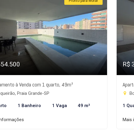
Pronto para Morar
554.500
R$ 
amento à Venda com 1 quarto, 49m²
Apart
queirão, Praia Grande-SP
Bo
rto
1 Banheiro
1 Vaga
49 m²
1 Qu
informações
Mais 