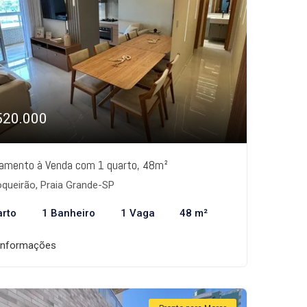
520.000
amento à Venda com 1 quarto, 48m²
queirão, Praia Grande-SP
arto
1 Banheiro
1 Vaga
48 m²
informações