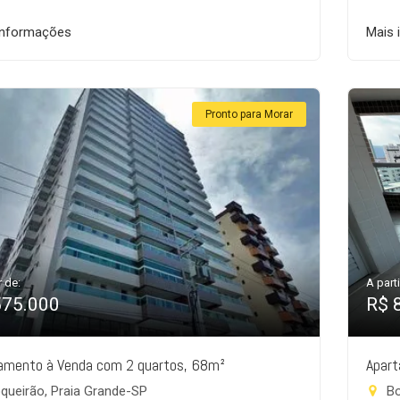
informações
Mais 
Pronto para Morar
r de:
A parti
575.000
R$ 
amento à Venda com 2 quartos, 68m²
Apart
queirão, Praia Grande-SP
Bo