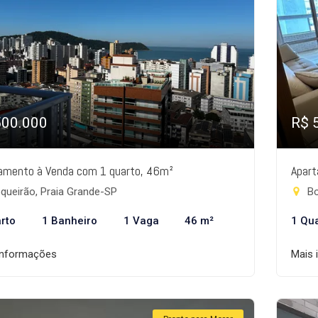
500.000
R$ 
amento à Venda com 1 quarto, 46m²
Apart
queirão, Praia Grande-SP
Bo
rto
1 Banheiro
1 Vaga
46 m²
1 Qu
informações
Mais 