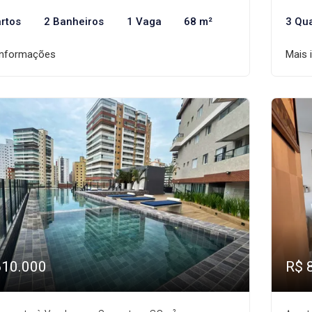
rtos
2 Banheiros
1 Vaga
68 m²
3 Qu
informações
Mais 
610.000
R$ 