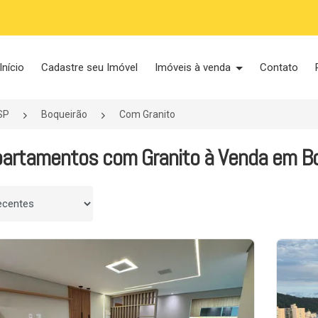
Início
Cadastre seu Imóvel
Imóveis à venda
Contato
SP
Boqueirão
Com Granito
artamentos com Granito à Venda em Boq
 por