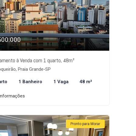
500.000
amento à Venda com 1 quarto, 48m²
queirão, Praia Grande-SP
arto
1 Banheiro
1 Vaga
48 m²
informações
Pronto para Morar