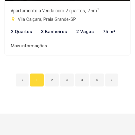
Apartamento à Venda com 2 quartos, 75m²
Vila Caiçara, Praia Grande-SP
2 Quartos
3 Banheiros
2 Vagas
75 m²
Mais informações
‹
1
2
3
4
5
›